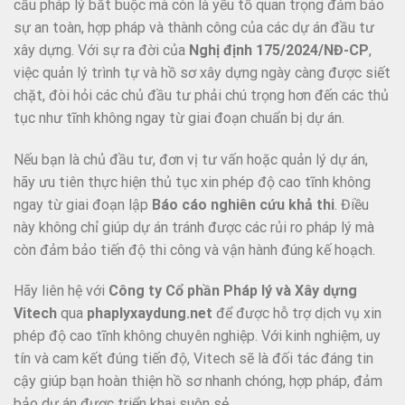
cầu pháp lý bắt buộc mà còn là yếu tố quan trọng đảm bảo
sự an toàn, hợp pháp và thành công của các dự án đầu tư
xây dựng. Với sự ra đời của
Nghị định 175/2024/NĐ-CP
,
việc quản lý trình tự và hồ sơ xây dựng ngày càng được siết
chặt, đòi hỏi các chủ đầu tư phải chú trọng hơn đến các thủ
tục như tĩnh không ngay từ giai đoạn chuẩn bị dự án.
Nếu bạn là chủ đầu tư, đơn vị tư vấn hoặc quản lý dự án,
hãy ưu tiên thực hiện thủ tục xin phép độ cao tĩnh không
ngay từ giai đoạn lập
Báo cáo nghiên cứu khả thi
. Điều
này không chỉ giúp dự án tránh được các rủi ro pháp lý mà
còn đảm bảo tiến độ thi công và vận hành đúng kế hoạch.
Hãy liên hệ với
Công ty Cổ phần Pháp lý và Xây dựng
Vitech
qua
phaplyxaydung.net
để được hỗ trợ dịch vụ xin
phép độ cao tĩnh không chuyên nghiệp. Với kinh nghiệm, uy
tín và cam kết đúng tiến độ, Vitech sẽ là đối tác đáng tin
cậy giúp bạn hoàn thiện hồ sơ nhanh chóng, hợp pháp, đảm
bảo dự án được triển khai suôn sẻ.