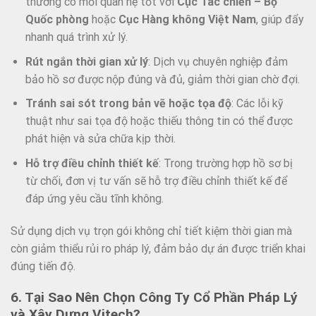
thường có mối quan hệ tốt với
Cục Tác chiến – Bộ
Quốc phòng
hoặc
Cục Hàng không Việt Nam
, giúp đẩy
nhanh quá trình xử lý.
Rút ngắn thời gian xử lý
: Dịch vụ chuyên nghiệp đảm
bảo hồ sơ được nộp đúng và đủ, giảm thời gian chờ đợi.
Tránh sai sót trong bản vẽ hoặc tọa độ
: Các lỗi kỹ
thuật như sai tọa độ hoặc thiếu thông tin có thể được
phát hiện và sửa chữa kịp thời.
Hỗ trợ điều chỉnh thiết kế
: Trong trường hợp hồ sơ bị
từ chối, đơn vị tư vấn sẽ hỗ trợ điều chỉnh thiết kế để
đáp ứng yêu cầu tĩnh không.
Sử dụng dịch vụ trọn gói không chỉ tiết kiệm thời gian mà
còn giảm thiểu rủi ro pháp lý, đảm bảo dự án được triển khai
đúng tiến độ.
6. Tại Sao Nên Chọn Công Ty Cổ Phần Pháp Lý
và Xây Dựng Vitech?