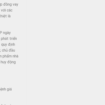
ợp đồng vay
 với các
hiệt là
CP ngày
 phát triển
t quy định
g; chủ đầu
ản phẩm nhà
c huy động
mệnh giá