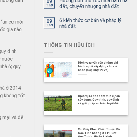
n hướng dẫn
Hướng dẫn thủ tục mua bán nhà
09
Th9
đất, chuyển nhượng nhà đất
6 kiến thức cơ bản về pháp lý
09
 “an cư mới
Th9
nhà đất
ốc gia nào.
THÔNG TIN HỮU ÍCH
quy định
ư nước
Dịch vụ tư vấn cấp chứng chỉ
nhà ở; quy
hành nghề xây dựng cho cá
nhân (Cập nhật 2026)
Nhà ở 2014
ng không tốt
Dịch vụ rà phá bom mìn dự án
xây dựng: Quy trình, quy định
và giải pháp an toàn tuyệt đối
g mại và đề
Xin Giấy Phép Chấp Thuận Độ
Cao Tĩnh Không Ở TP.HCM:
Quy Trình, Hồ Sơ & Kinh