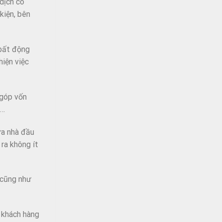
dịch có
kiện, bên
 bất động
hiện việc
 góp vốn
n…
ữa nhà đầu
 ra không ít
 cũng như
i khách hàng