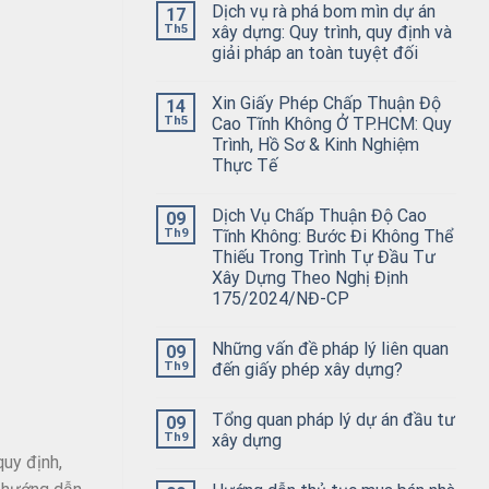
Dịch vụ rà phá bom mìn dự án
17
Th5
xây dựng: Quy trình, quy định và
giải pháp an toàn tuyệt đối
Xin Giấy Phép Chấp Thuận Độ
14
Th5
Cao Tĩnh Không Ở TP.HCM: Quy
Trình, Hồ Sơ & Kinh Nghiệm
Thực Tế
Dịch Vụ Chấp Thuận Độ Cao
09
Th9
Tĩnh Không: Bước Đi Không Thể
Thiếu Trong Trình Tự Đầu Tư
Xây Dựng Theo Nghị Định
175/2024/NĐ-CP
Những vấn đề pháp lý liên quan
09
Th9
đến giấy phép xây dựng?
Tổng quan pháp lý dự án đầu tư
09
Th9
xây dựng
uy định,