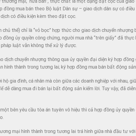
 thương mại,“ hứa bán”, thực chất là một dạng đặt cọc của giao 
hợp đồng mua bán theo Bộ luật Dân sự – giao dịch dân sự có điều 
 dịch có điều kiện kèm theo đặt cọc.
n chủ thể) chỉ là “vỏ bọc” hợp thức cho giao dịch chuyển nhượng
p đồng ủy quyền công chứng, người mua nhà “trên giấy” đã thực 
pháp luật vẫn không thể xử lý được.
ao dịch chuyển nhượng thông qua ủy quyền đại diện ký hợp đồng
n hình thành trong tương lai; ký hợp đồng mua bán bất động sả
 hộ gia đình, cá nhân mà còn giữa các doanh nghiệp với nhau, gi
ể dễ dàng mua đi bán lại bất động sản kiếm lời. Tuy vậy, đã diễn
 một bên yêu cầu tòa án tuyên vô hiệu thì cả hợp đồng ủy quyền
o.
ương mại hình thành trong tương lai trá hình giữa nhà đầu tư vớ