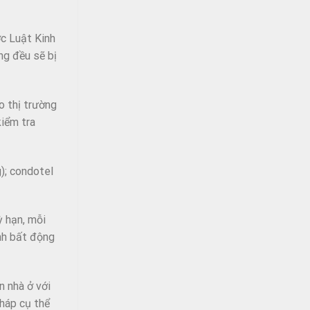
ợc Luật Kinh
ng đều sẽ bị
o thị trường
kiểm tra
); condotel
 hạn, mỗi
anh bất động
n nhà ở với
pháp cụ thể