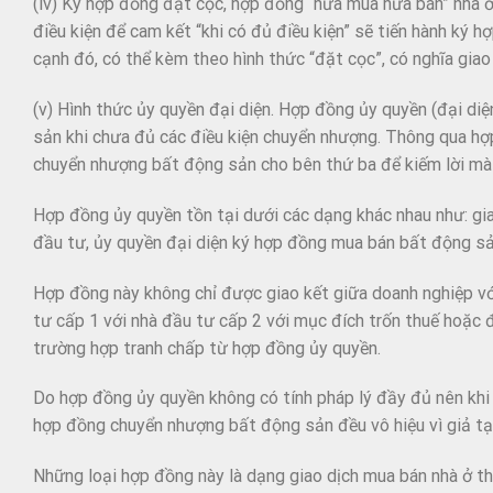
(iv) Ký hợp đồng đặt cọc, hợp đồng “hứa mua hứa bán” nhà ở
điều kiện để cam kết “khi có đủ điều kiện” sẽ tiến hành ký 
cạnh đó, có thể kèm theo hình thức “đặt cọc”, có nghĩa giao
(v) Hình thức ủy quyền đại diện. Hợp đồng ủy quyền (đại diệ
sản khi chưa đủ các điều kiện chuyển nhượng. Thông qua hợ
chuyển nhượng bất động sản cho bên thứ ba để kiếm lời mà 
Hợp đồng ủy quyền tồn tại dưới các dạng khác nhau như: gi
đầu tư, ủy quyền đại diện ký hợp đồng mua bán bất động sả
Hợp đồng này không chỉ được giao kết giữa doanh nghiệp với
tư cấp 1 với nhà đầu tư cấp 2 với mục đích trốn thuế hoặc đ
trường hợp tranh chấp từ hợp đồng ủy quyền.
Do hợp đồng ủy quyền không có tính pháp lý đầy đủ nên khi
hợp đồng chuyển nhượng bất động sản đều vô hiệu vì giả tạ
Những loại hợp đồng này là dạng giao dịch mua bán nhà ở th