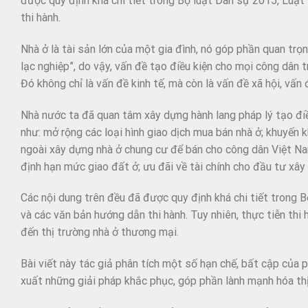
được quy định khá chi tiết trong Bộ luật Dân sự 2015, Luậ
thi hành.
Nhà ở là tài sản lớn của một gia đình, nó góp phần quan trọn
lạc nghiệp”, do vậy, vấn đề tạo điều kiện cho mọi công dân 
Đó không chỉ là vấn đề kinh tế, mà còn là vấn đề xã hội, vấn 
Nhà nước ta đã quan tâm xây dựng hành lang pháp lý tạo đi
như: mở rộng các loại hình giao dịch mua bán nhà ở; khuyến
ngoài xây dựng nhà ở chung cư để bán cho công dân Việt Nam;
định hạn mức giao đất ở; ưu đãi về tài chính cho đầu tư xâ
Các nội dung trên đều đã được quy định khá chi tiết trong
và các văn bản hướng dẫn thi hành. Tuy nhiên, thực tiễn th
đến thị trường nhà ở thương mại.
Bài viết này tác giả phân tích một số hạn chế, bất cập của 
xuất những giải pháp khắc phục, góp phần lành mạnh hóa th