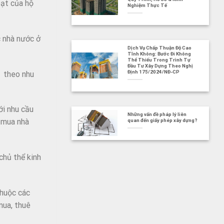
oạt của hộ
Nghiệm Thực Tế
c nhà nước ở
Dịch Vụ Chấp Thuận Độ Cao
Tĩnh Không: Bước Đi Không
Thể Thiếu Trong Trình Tự
Đầu Tư Xây Dựng Theo Nghị
Định 175/2024/NĐ-CP
a theo nhu
ới nhu cầu
Những vấn đề pháp lý liên
i mua nhà
quan đến giấy phép xây dựng?
chủ thể kinh
thuộc các
mua, thuê