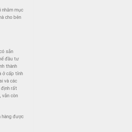
ại nhằm mục
hà cho bên
 có sẵn
thể đầu tư
ình thành
 ở cấp tỉnh
ai và các
 định rất
, vẫn còn
ch hàng được