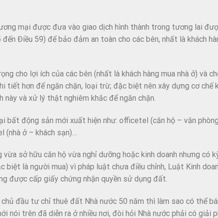
thương mại được đưa vào giao dịch hình thành trong tương lai đư
 đến Điều 59) để bảo đảm an toàn cho các bên, nhất là khách hà
rọng cho lợi ích của các bên (nhất là khách hàng mua nhà ở) và ch
hi tiết hơn để ngăn chặn, loại trừ; đặc biệt nên xây dựng cơ chế 
ch này và xử lý thật nghiêm khắc để ngăn chặn.
ại bất động sản mới xuất hiện như: officetel (căn hộ – văn phòng
l (nhà ở – khách sạn)…
 vừa sở hữu căn hộ vừa nghỉ dưỡng hoặc kinh doanh nhưng có kỳ
ặc biệt là người mua) vì pháp luật chưa điều chỉnh, Luật Kinh do
ông được cấp giấy chứng nhận quyền sử dụng đất.
 chủ đầu tư chỉ thuê đất Nhà nước 50 năm thì làm sao có thể bá
i nói trên đã diễn ra ở nhiều nơi, đòi hỏi Nhà nước phải có giải 