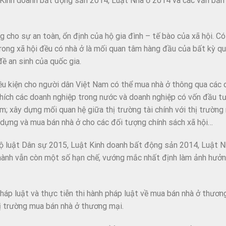
t Kinh doanh bất động sản 2014, Luật Nhà ở 2014 và các văn bả
g cho sự an toàn, ổn định của hộ gia đình – tế bào của xã hội. Có
trong xã hội đều có nhà ở là mối quan tâm hàng đầu của bất kỳ qu
đề an sinh của quốc gia.
ều kiện cho người dân Việt Nam có thể mua nhà ở thông qua các 
 khích các doanh nghiệp trong nước và doanh nghiệp có vốn đầu t
 xây dựng mối quan hệ giữa thị trường tài chính với thị trường 
y dựng và mua bán nhà ở cho các đối tượng chính sách xã hội…
 Bộ luật Dân sự 2015, Luật Kinh doanh bất động sản 2014, Luật 
i hành vẫn còn một số hạn chế, vướng mắc nhất định làm ảnh hưở
pháp luật và thực tiễn thi hành pháp luật về mua bán nhà ở thươn
ị trường mua bán nhà ở thương mại.