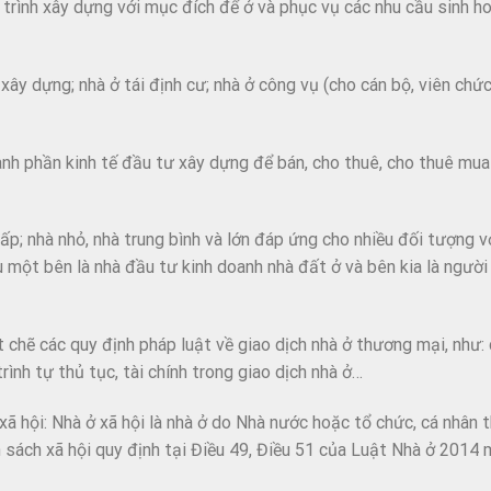
trình xây dựng với mục đích để ở và phục vụ các nhu cầu sinh h
ự xây dựng; nhà ở tái định cư; nhà ở công vụ (cho cán bộ, viên chứ
ành phần kinh tế đầu tư xây dựng để bán, cho thuê, cho thuê mu
ấp; nhà nhỏ, nhà trung bình và lớn đáp ứng cho nhiều đối tượng v
u một bên là nhà đầu tư kinh doanh nhà đất ở và bên kia là ngườ
 chẽ các quy định pháp luật về giao dịch nhà ở thương mại, như: 
rình tự thủ tục, tài chính trong giao dịch nhà ở…
ã hội: Nhà ở xã hội là nhà ở do Nhà nước hoặc tổ chức, cá nhân 
 sách xã hội quy định tại Điều 49, Điều 51 của Luật Nhà ở 2014 