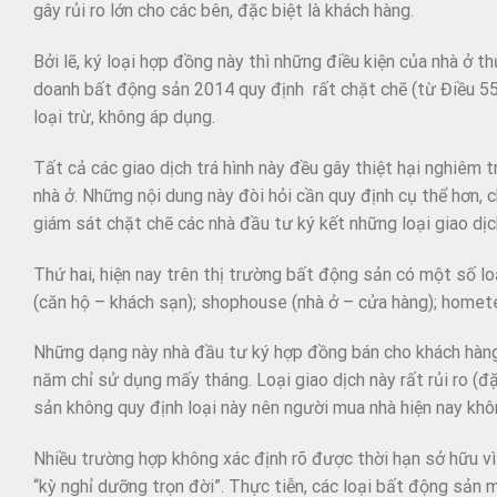
gây rủi ro lớn cho các bên, đặc biệt là khách hàng.
Bởi lẽ, ký loại hợp đồng này thì những điều kiện của nhà ở 
doanh bất động sản 2014 quy định rất chặt chẽ (từ Điều 55
loại trừ, không áp dụng.
Tất cả các giao dịch trá hình này đều gây thiệt hại nghiêm t
nhà ở. Những nội dung này đòi hỏi cần quy định cụ thể hơn, c
giám sát chặt chẽ các nhà đầu tư ký kết những loại giao dị
Thứ hai, hiện nay trên thị trường bất động sản có một số lo
(căn hộ – khách sạn); shophouse (nhà ở – cửa hàng); homete
Những dạng này nhà đầu tư ký hợp đồng bán cho khách hàng
năm chỉ sử dụng mấy tháng. Loại giao dịch này rất rủi ro (đ
sản không quy định loại này nên người mua nhà hiện nay kh
Nhiều trường hợp không xác định rõ được thời hạn sở hữu vì
“kỳ nghỉ dưỡng trọn đời”. Thực tiễn, các loại bất động sản mớ