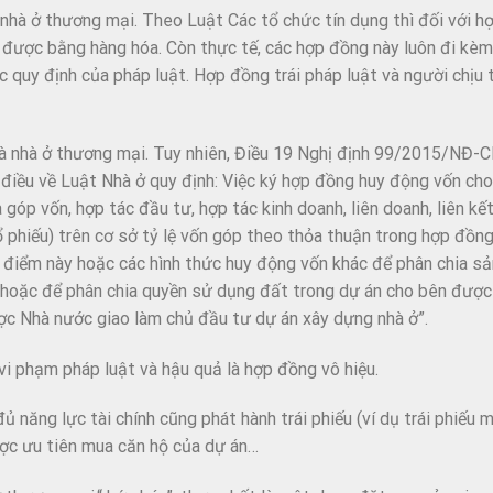
nhà ở thương mại. Theo Luật Các tổ chức tín dụng thì đối với h
rả được bằng hàng hóa. Còn thực tế, các hợp đồng này luôn đi kèm
c quy định của pháp luật. Hợp đồng trái pháp luật và người chịu t
là nhà ở thương mại. Tuy nhiên, Điều 19 Nghị định 99/2015/NĐ-
điều về Luật Nhà ở quy định: Việc ký hợp đồng huy động vốn cho
góp vốn, hợp tác đầu tư, hợp tác kinh doanh, liên doanh, liên kế
ổ phiếu) trên cơ sở tỷ lệ vốn góp theo thỏa thuận trong hợp đồn
 điểm này hoặc các hình thức huy động vốn khác để phân chia s
ở hoặc để phân chia quyền sử dụng đất trong dự án cho bên đượ
ợc Nhà nước giao làm chủ đầu tư dự án xây dựng nhà ở”.
 vi phạm pháp luật và hậu quả là hợp đồng vô hiệu.
ủ năng lực tài chính cũng phát hành trái phiếu (ví dụ trái phiếu 
được ưu tiên mua căn hộ của dự án…