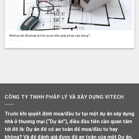
Những vấn đề pháp lý liên quan đến giấy phép xây dựng?
CÔNG TY TNHH PHÁP LÝ VÀ XÂY DỰNG VITECH
Trước khi quyết định mua/đầu tư tại một dự án xây dựng
nhà ở thương mại (“Dự án”), điều đầu tiên cần quan tâm
tới đó là: Dự án đó có an toàn để mua/đầu tư hay
không? Và để đánh giá được độ an toàn của một Dự án,