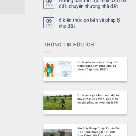
Hướng dẫn thủ tục mua bán nhà
09
Th9
đất, chuyển nhượng nhà đất
6 kiến thức cơ bản về pháp lý
09
Th9
nhà đất
THÔNG TIN HỮU ÍCH
Dịch vụ tư vấn cấp chứng chỉ
hành nghề xây dựng cho cá
nhân (Cập nhật 2026)
Dịch vụ rà phá bom mìn dự án
xây dựng: Quy trình, quy định
và giải pháp an toàn tuyệt đối
Xin Giấy Phép Chấp Thuận Độ
Cao Tĩnh Không Ở TP.HCM:
Quy Trình, Hồ Sơ & Kinh