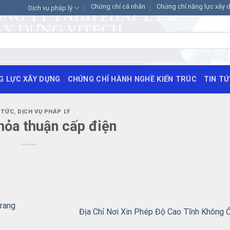
Chứng chỉ cá nhân
Chứng chỉ năng lực xây 
Dịch vụ pháp lý
G LỰC XÂY DỰNG
CHỨNG CHỈ HÀNH NGHỀ KIẾN TRÚC
TIN T
 TỨC
,
DỊCH VỤ PHÁP LÝ
hỏa thuận cấp điện
rang
Địa Chỉ Nơi Xin Phép Độ Cao Tĩnh Không 