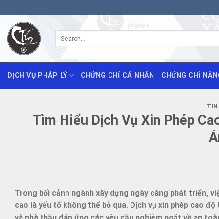
Skip
to
content
DỊCH VỤ PHÁP LÝ
CHỨNG CHỈ CÁ NHÂN
CHỨNG CHỈ NĂN
TIN
Tìm Hiểu Dịch Vụ Xin Phép Ca
Á
Trong bối cảnh ngành xây dựng ngày càng phát triển, vi
cao là yếu tố không thể bỏ qua. Dịch vụ xin phép cao độ
và nhà thầu đáp ứng các yêu cầu nghiêm ngặt về an toàn 