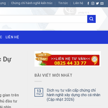
dựng
Chứng chỉ hành nghề kiến trúc
Tin tức
Liên hệ
ỨC
LIÊN HỆ
c Dự
BÀI VIẾT MỚI NHẤT
Dịch vụ tư vấn cấp chứng chỉ
13
Th7
hành nghề xây dựng cho cá nhân
g gian trên
(Cập nhật 2026)
chủ đầu tư
ái nhìn