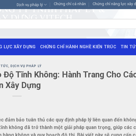
Chứng chỉ cá nhân
Chứng chỉ năng lực xây 
Dịch vụ pháp lý
G LỰC XÂY DỰNG
CHỨNG CHỈ HÀNH NGHỀ KIẾN TRÚC
TIN T
 TỨC
,
DỊCH VỤ PHÁP LÝ
o Độ Tĩnh Không: Hành Trang Cho Cá
n Xây Dựng
ệc đảm bảo tuân thủ các quy định pháp lý liên quan đến khôn
 tĩnh không đã trở thành một giải pháp quan trọng, giúp các 
hàng không và quy hoạch đô thị. Bài viết này sẽ cung cấp c