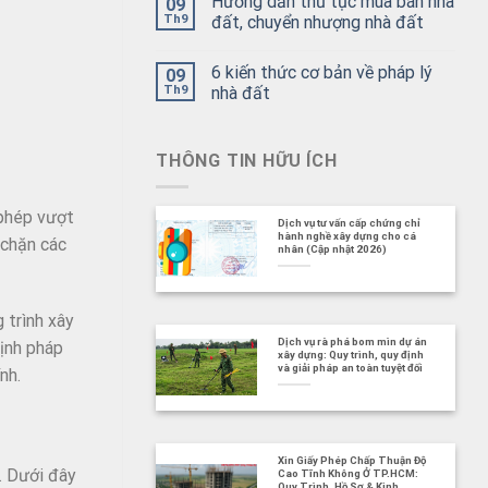
Hướng dẫn thủ tục mua bán nhà
09
Th9
đất, chuyển nhượng nhà đất
6 kiến thức cơ bản về pháp lý
09
Th9
nhà đất
THÔNG TIN HỮU ÍCH
 phép vượt
Dịch vụ tư vấn cấp chứng chỉ
hành nghề xây dựng cho cá
 chặn các
nhân (Cập nhật 2026)
 trình xây
Dịch vụ rà phá bom mìn dự án
định pháp
xây dựng: Quy trình, quy định
và giải pháp an toàn tuyệt đối
nh.
Xin Giấy Phép Chấp Thuận Độ
g. Dưới đây
Cao Tĩnh Không Ở TP.HCM:
Quy Trình, Hồ Sơ & Kinh