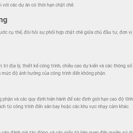
 với các dự án có thời hạn chặt chẽ.
ông
ớc cụ thể, đòi hỏi sự phối hợp chặt chẽ giữa chủ đầu tư, đơn vị
trí địa lý, thiết kế công trình, chiều cao dự kiến và các thông số
á mức độ ảnh hưởng của công trình đến không phận.
 phận và các quy định hiện hành để xác định giới hạn cao độ tĩnh
ách từ công trình đến sân bay hoặc các khu vực nhạy cảm khác.
o cáo đánh giá tác động, và các giấy tờ liên quan đến quyền sử 