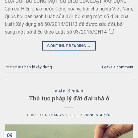
SỬA ĐỔI, BỔ SUNG MỘT SỐ ĐIỀU CỦA LUẬT XÂY DỰNG
Căn cứ Hiến pháp nước Cộng hòa xã hội chủ nghĩa Việt Nam;
Quốc hội ban hành Luật sửa đổi, bổ sung một số điều của
Luật Xây dựng số 50/2014/QH13 đã được sửa đổi, bổ
sung một số điều theo Luật số 03/2016/QH14, […]
CONTINUE READING
→
Posted in
Pháp lý xây dựng
Leave a comment
PHÁP LÝ NHÀ Ở
Thủ tục pháp lý đất đai nhà ở
POSTED ON
THÁNG 9 9, 2025
BY
HÙNG NGUYỄN
09