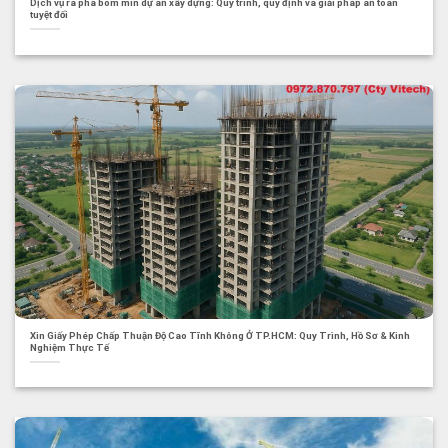
Dịch vụ rà phá bom mìn dự án xây dựng: Quy trình, quy định và giải pháp an toàn
tuyệt đối
Xin Giấy Phép Chấp Thuận Độ Cao Tĩnh Không Ở TP.HCM: Quy Trình, Hồ Sơ & Kinh
Nghiệm Thực Tế