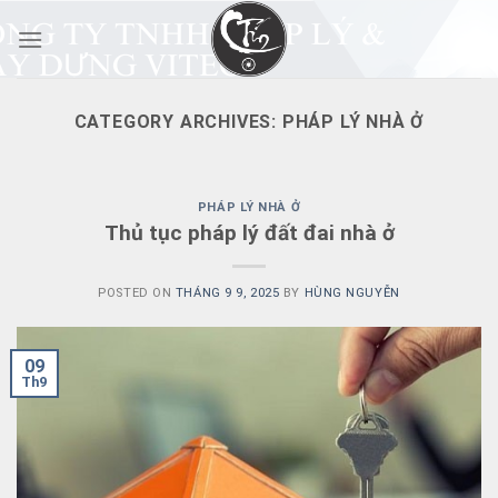
Skip
to
content
CATEGORY ARCHIVES:
PHÁP LÝ NHÀ Ở
PHÁP LÝ NHÀ Ở
Thủ tục pháp lý đất đai nhà ở
POSTED ON
THÁNG 9 9, 2025
BY
HÙNG NGUYỄN
09
Th9