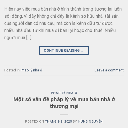
Hiện nay việc mua bán nhà ở hình thành trong tương lai luôn
sôi động, vì đây không chỉ đây là kênh sở hữu nhà, tài sản
của người dân có nhu cầu, mà còn là kênh đầu tư được
nhiều nhà đầu tư khi mua đi bán lại hoặc cho thuê. Nhiều
người mua […]
CONTINUE READING
→
Posted in
Pháp lý nhà ở
Leave a comment
PHÁP LÝ NHÀ Ở
Một số vấn đề pháp lý về mua bán nhà ở
thương mại
POSTED ON
THÁNG 9 9, 2025
BY
HÙNG NGUYỄN